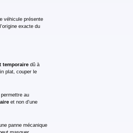
e véhicule présente
 l’origine exacte du
t temporaire
dû à
in plat, couper le
r permettre au
aire
et non d’une
u une panne mécanique
t peut masquer