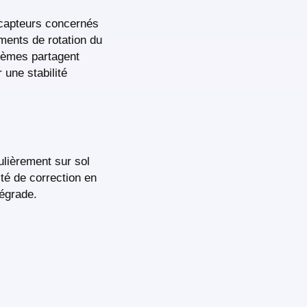
 capteurs concernés
ments de rotation du
stèmes partagent
 une stabilité
ulièrement sur sol
ité de correction en
égrade.