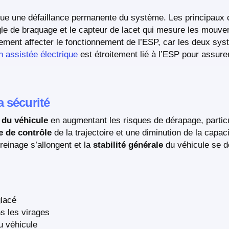
ique une défaillance permanente du système. Les principaux
gle de braquage et le capteur de lacet qui mesure les mouve
lement affecter le fonctionnement de l’ESP, car les deux sy
n assistée électrique
est étroitement lié à l’ESP pour assurer
la sécurité
 du véhicule
en augmentant les risques de dérapage, partic
e de contrôle
de la trajectoire et une diminution de la capac
reinage s’allongent et la
stabilité générale
du véhicule se d
glacé
ns les virages
 véhicule