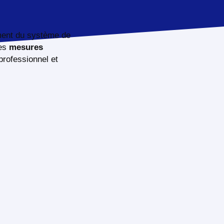
ment du système de
les
mesures
professionnel et