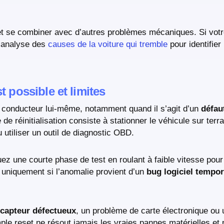
et se combiner avec d’autres problèmes mécaniques. Si votr
e analyse des
causes de la voiture qui tremble
pour identifier
t possible et limites
le conducteur lui-même, notamment quand il s’agit d’un
défau
e réinitialisation consiste à stationner le véhicule sur terra
 utiliser un outil de diagnostic OBD.
uez une courte phase de test en roulant à faible vitesse pou
 uniquement si l’anomalie provient d’un
bug logiciel tempor
capteur défectueux
, un problème de carte électronique o
imple reset ne résout jamais les vraies pannes matérielles e