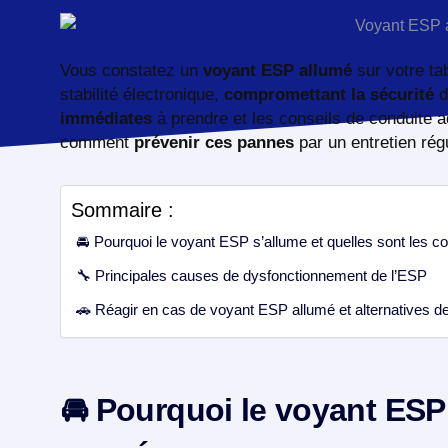
Vous constatez un
voyant ESP allumé
sur votre ta
stabilité électronique,
compromettant la sécurité
d
immédiates
à prendre et les conseils de conduite 
comment
prévenir ces pannes
par un entretien régu
Sommaire :
🚘 Pourquoi le voyant ESP s’allume et quelles sont les 
🔧 Principales causes de dysfonctionnement de l’ESP
🚗 Réagir en cas de voyant ESP allumé et alternatives de
🚘 Pourquoi le voyant ESP 