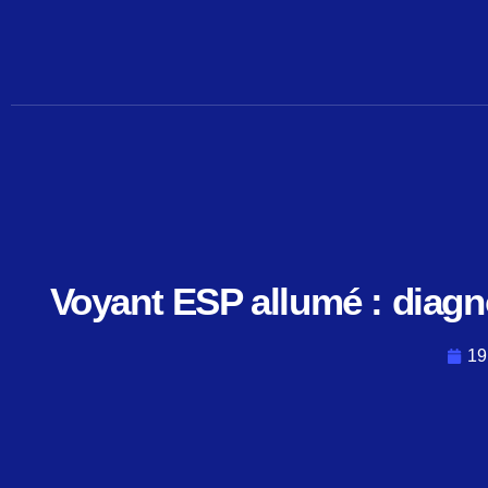
Aller
au
contenu
Voyant ESP allumé : diagn
19