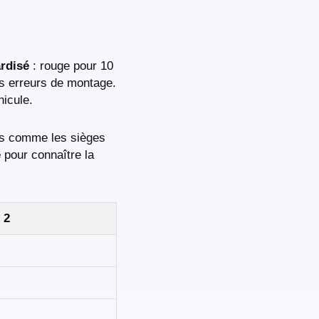
rdisé
: rouge pour 10
 les erreurs de montage.
hicule.
els comme les sièges
e
pour connaître la
 2