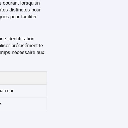
e courant lorsqu’un
îtes distinctes pour
ues pour faciliter
e identification
liser précisément le
 temps nécessaire aux
marreur
e