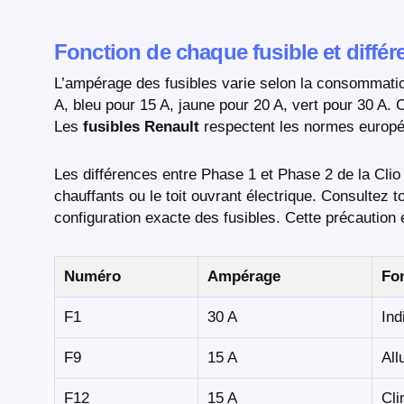
Fonction de chaque fusible et différ
L’ampérage des fusibles varie selon la consommat
A, bleu pour 15 A, jaune pour 20 A, vert pour 30 A. Ce
Les
fusibles Renault
respectent les normes europée
Les différences entre Phase 1 et Phase 2 de la Cli
chauffants ou le toit ouvrant électrique. Consultez 
configuration exacte des fusibles. Cette précaution
Numéro
Ampérage
Fo
F1
30 A
Ind
F9
15 A
All
F12
15 A
Cli