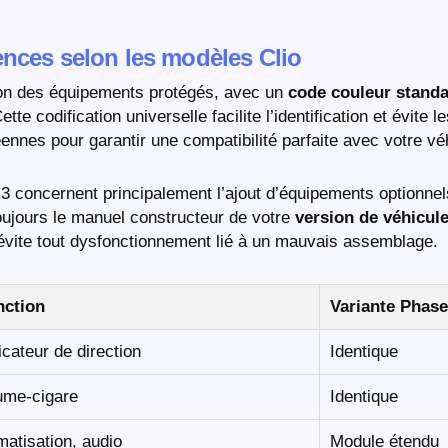
ences selon les modèles Clio
ion des équipements protégés, avec un
code couleur standa
tte codification universelle facilite l’identification et évite
nnes pour garantir une compatibilité parfaite avec votre vé
o 3 concernent principalement l’ajout d’équipements optionn
toujours le manuel constructeur de votre
version de véhicul
 évite tout dysfonctionnement lié à un mauvais assemblage.
nction
Variante Phase
icateur de direction
Identique
ume-cigare
Identique
matisation, audio
Module étendu