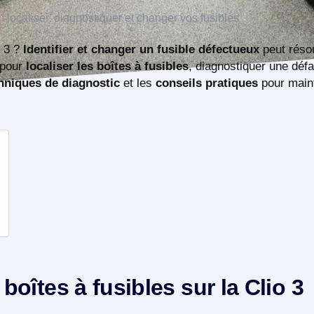
o 3 ?
Identifier et changer un fusible défectueux
peut réso
 pour
localiser les boîtes à fusibles
, diagnostiquer une défa
hniques de diagnostic
et les
conseils pratiques
pour maint
 boîtes à fusibles sur la Clio 3