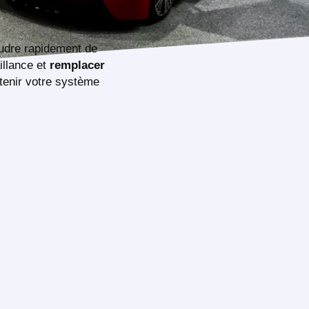
udre rapidement de
illance et
remplacer
enir votre système