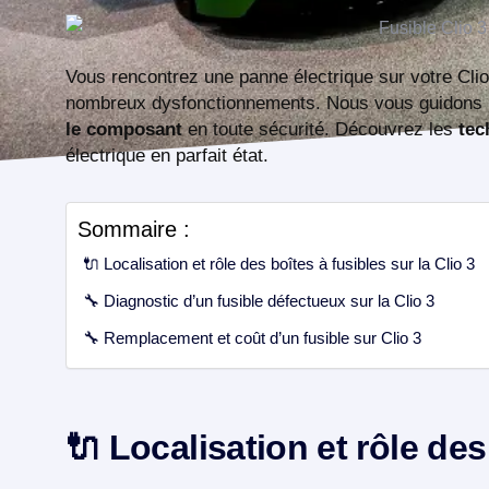
Vous rencontrez une panne électrique sur votre Cli
nombreux dysfonctionnements. Nous vous guidons
le composant
en toute sécurité. Découvrez les
tec
électrique en parfait état.
Sommaire :
🔌 Localisation et rôle des boîtes à fusibles sur la Clio 3
🔧 Diagnostic d’un fusible défectueux sur la Clio 3
🔧 Remplacement et coût d’un fusible sur Clio 3
🔌 Localisation et rôle des