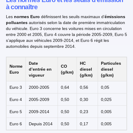
à connaître
Les
normes Euro
définissent les seuils maximaux d’
émissions
polluantes
autorisés selon la date de première immatriculation
du véhicule. Euro 3 concerne les voitures mises en circulation
entre 2000 et 2005, Euro 4 couvre la période 2005-2009, Euro 5
s’applique aux véhicules 2009-2014, et Euro 6 régit les
automobiles depuis septembre 2014.
Date
HC
Particules
Norme
CO
d’entrée en
diesel
diesel
Euro
(g/km)
vigueur
(g/km)
(g/km)
Euro 3
2000-2005
0,64
0,56
0,05
Euro 4
2005-2009
0,50
0,30
0,025
Euro 5
2009-2014
0,50
0,23
0,005
Euro 6
Depuis 2014
0,50
0,17
0,005