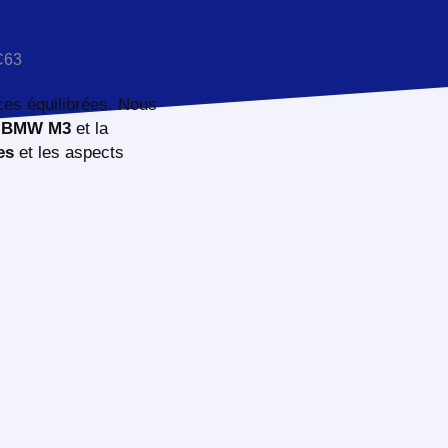
ces équilibrées. Nous
a
BMW M3
et la
es
et les aspects