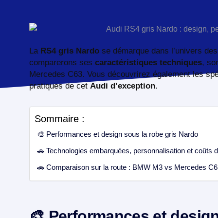
La
RS4 gris Nardo
se démarque dans l’univers des 
comparerons ses
caractéristiques techniques
, so
Mercedes C63. Vous découvrirez également les spécif
pratiques de cet
Audi d’exception
.
Sommaire :
🎨 Performances et design sous la robe gris Nardo
🚗 Technologies embarquées, personnalisation et coûts d’u
🚗 Comparaison sur la route : BMW M3 vs Mercedes C6
🎨 Performances et design