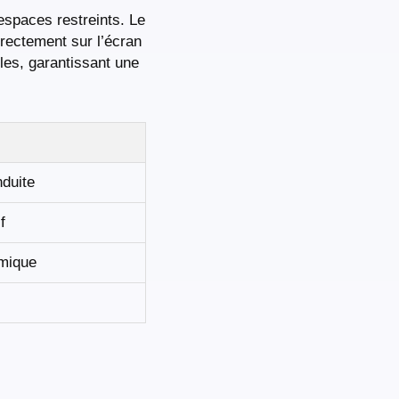
espaces restreints. Le
irectement sur l’écran
cles, garantissant une
duite
f
amique