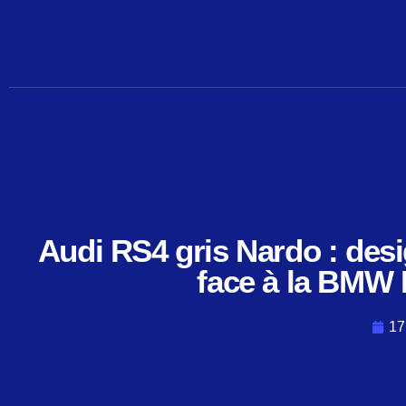
Aller
au
contenu
Audi RS4 gris Nardo : des
face à la BMW 
17