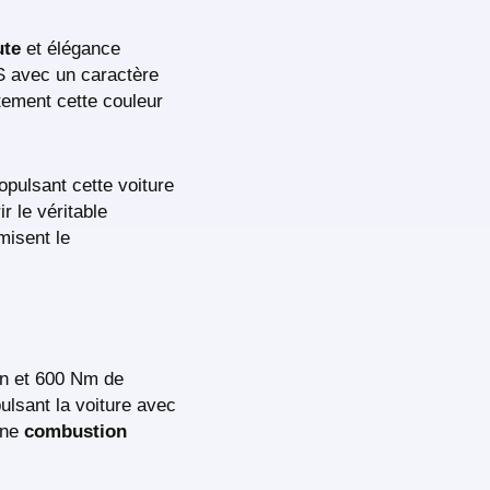
ute
et élégance
S avec un caractère
tement cette couleur
pulsant cette voiture
 le véritable
misent le
in et 600 Nm de
ulsant la voiture avec
une
combustion