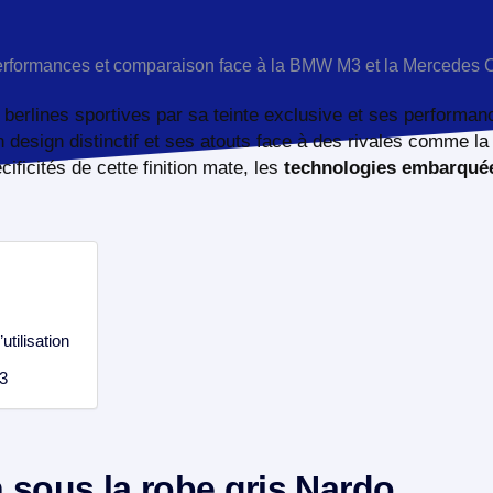
berlines sportives par sa teinte exclusive et ses performan
n design distinctif et ses atouts face à des rivales comme l
icités de cette finition mate, les
technologies embarqué
tilisation
3
 sous la robe gris Nardo