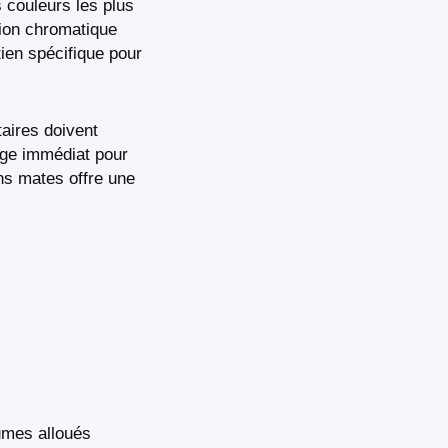
 couleurs les plus
ation chromatique
tien spécifique pour
taires doivent
age immédiat pour
ons mates offre une
umes alloués