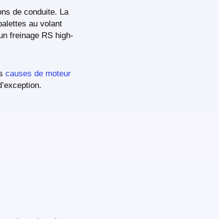
ons de conduite. La
alettes au volant
un freinage RS high-
es
causes de moteur
d’exception.