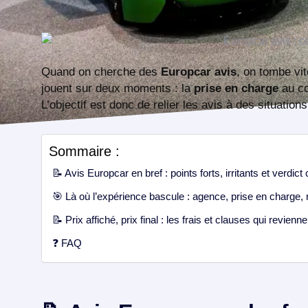
Quand on cherche des
Europcar avis
, on tombe vi
jouent sur deux moments : la
prise en charge
au com
L’objectif est donc de relier les avis à des situation
Sommaire :
📝 Avis Europcar en bref : points forts, irritants et verdict
🎯 Là où l’expérience bascule : agence, prise en charge, r
📝 Prix affiché, prix final : les frais et clauses qui revienn
❓ FAQ