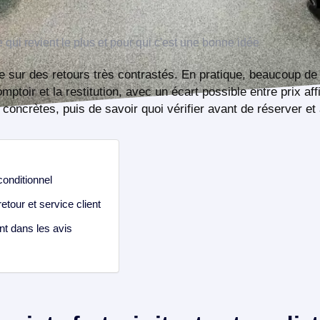
te sur des retours très contrastés. En pratique, beaucoup d
ptoir et la restitution, avec un écart possible entre prix affi
s concrètes, puis de savoir quoi vérifier avant de réserver et
 conditionnel
etour et service client
ent dans les avis