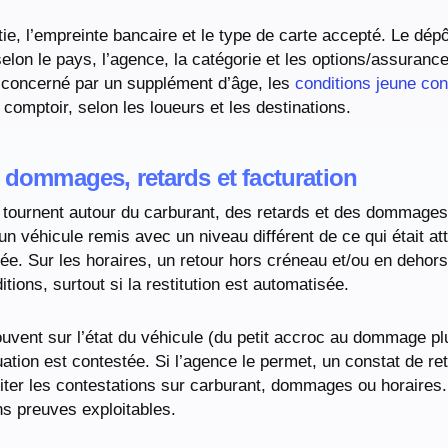
ie, l’empreinte bancaire et le type de carte accepté. Le dép
selon le pays, l’agence, la catégorie et les options/assurance
s concerné par un supplément d’âge, les
conditions jeune co
 comptoir, selon les loueurs et les destinations.
, dommages, retards et facturation
is tournent autour du carburant, des retards et des dommag
 un véhicule remis avec un niveau différent de ce qui était a
rée. Sur les horaires, un retour hors créneau et/ou en dehor
tions, surtout si la restitution est automatisée.
t souvent sur l’état du véhicule (du petit accroc au dommage 
uation est contestée. Si l’agence le permet, un constat de reto
miter les contestations sur carburant, dommages ou horaires.
ns preuves exploitables.