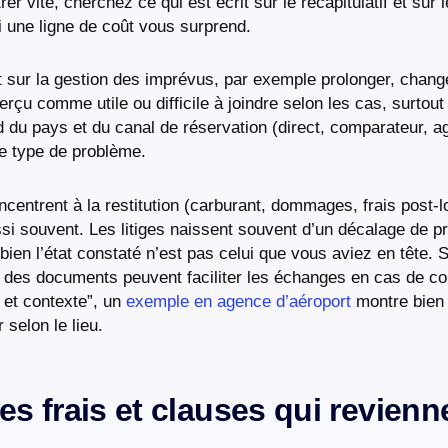
r vite, cherchez ce qui est écrit sur le récapitulatif et sur l
 une ligne de coût vous surprend.
ut sur la gestion des imprévus, par exemple prolonger, chang
erçu comme utile ou difficile à joindre selon les cas, surtout 
d du pays et du canal de réservation (direct, comparateur, ag
le type de problème.
ncentrent à la restitution (carburant, dommages, frais post-
ssi souvent. Les litiges naissent souvent d’un décalage de 
u bien l’état constaté n’est pas celui que vous aviez en tête. 
n des documents peuvent faciliter les échanges en cas de co
e et contexte”, un
exemple en agence d’aéroport
montre bien 
selon le lieu.
: les frais et clauses qui revien