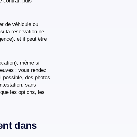
e contrat, puis
er de véhicule ou
si la réservation ne
ence), et il peut être
location), même si
preuves : vous rendez
Si possible, des photos
ntestation, sans
que les options, les
nent dans