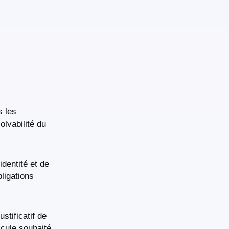
s les
olvabilité du
dentité et de
ligations
stificatif de
cule souhaité.