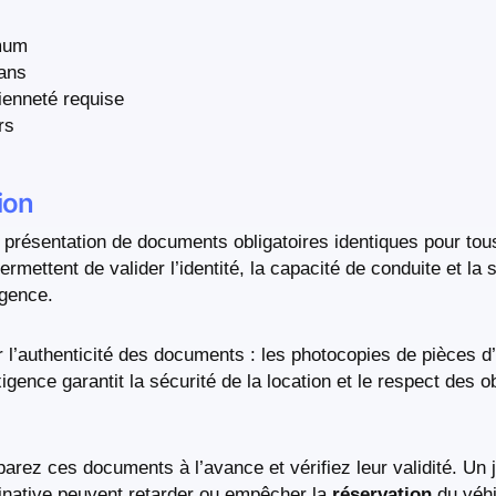
mum
ans
ienneté requise
rs
ion
a présentation de documents obligatoires identiques pour tou
ettent de valider l’identité, la capacité de conduite et la s
agence.
 l’authenticité des documents : les photocopies de pièces d’i
ence garantit la sécurité de la location et le respect des ob
parez ces documents à l’avance et vérifiez leur validité. Un ju
inative peuvent retarder ou empêcher la
réservation
du véhi