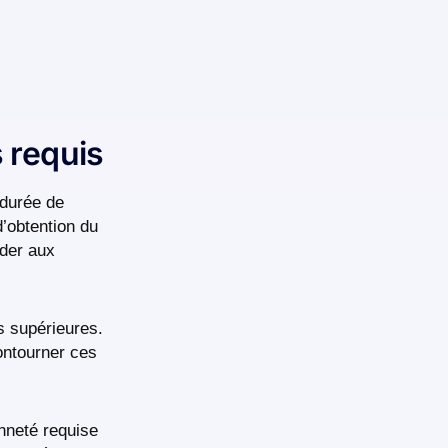
 requis
 durée de
’obtention du
éder aux
s supérieures.
contourner ces
enneté requise