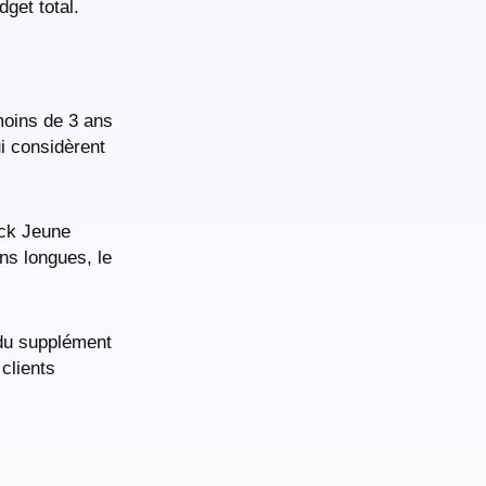
get total.
oins de 3 ans
ui considèrent
ack Jeune
ons longues, le
 du supplément
clients