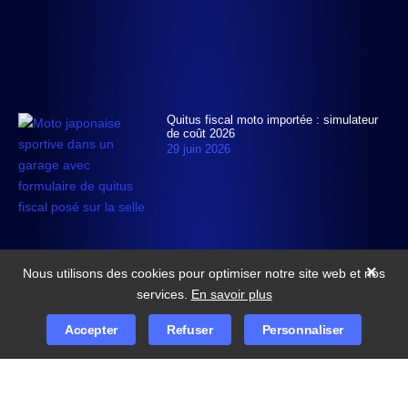
Quitus fiscal moto importée : simulateur
de coût 2026
29 juin 2026
×
Nous utilisons des cookies pour optimiser notre site web et nos
services.
En savoir plus
Accepter
Refuser
Personnaliser
© 2026
TDX import moto
Tous droits réservés