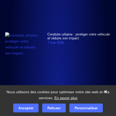
Conduite urbaine : protéger votre véhicule
et réduire son impact
7 mai 2026
×
Nous utilisons des cookies pour optimiser notre site web et nos
services.
En savoir plus
© 2026
TDX import moto
Tous droits réservés
Accepter
Refuser
Personnaliser