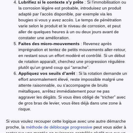
Lubrifiez si le contexte s’y prête
: Si l’immobilisation ou
la corrosion légère est probable, introduisez un produit
adapté par l’accès disponible, par exemple via les
bougies si vous y avez accès. Le temps de pénétration
varie selon le produit et le niveau de corrosion, et peut
aller de quelques heures à un ou deux jours avant de
constater une amélioration.
Faites des micro-mouvements
: Revenez après
imprégnation et tentez de petits mouvements aller-retour,
en restant sous un effort modéré et contrôlé. Si un début
de rotation apparaît, cherchez une progression régulière
plutôt qu’un grand coup qui “arrache”.
Appliquez vos seuils d’arrêt
: Si la rotation demande un
effort anormalement élevé, reste impossible malgré une
attente raisonnable, ou s’accompagne de bruits
métalliques, arrêtez immédiatement pour ne pas
aggraver les dégâts. Si vous êtes obligé de “tricher” avec
de gros bras de levier, vous êtes déjà dans une zone à
risque.
Si vous voulez recouper cette logique avec une autre démarche
proche, la
méthode de déblocage progressive
peut vous aider à
rester sur une montée en puissance contrôlée plutôt que sur un