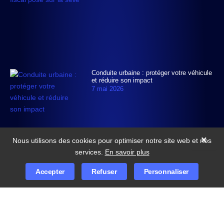
Conduite urbaine : protéger votre véhicule
et réduire son impact
7 mai 2026
×
Nous utilisons des cookies pour optimiser notre site web et nos
services.
En savoir plus
Accepter
Refuser
Personnaliser
© 2026
TDX import moto
Tous droits réservés