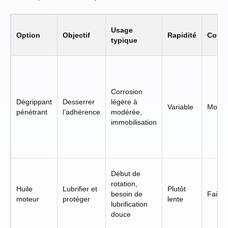
Usage
Option
Objectif
Rapidité
Coût
typique
Corrosion
Dégrippant
Desserrer
légère à
Variable
Moye
pénétrant
l’adhérence
modérée,
immobilisation
Début de
rotation,
Huile
Lubrifier et
Plutôt
besoin de
Faible
moteur
protéger
lente
lubrification
douce