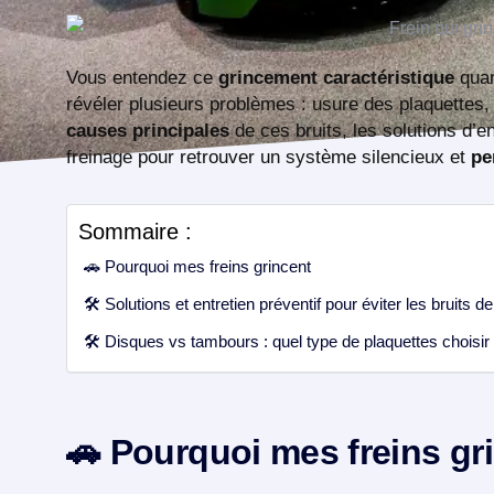
Vous entendez ce
grincement caractéristique
quan
révéler plusieurs problèmes : usure des plaquettes
causes principales
de ces bruits, les solutions d’en
freinage pour retrouver un système silencieux et
pe
Sommaire :
🚗 Pourquoi mes freins grincent
🛠️ Solutions et entretien préventif pour éviter les bruits de
🛠️ Disques vs tambours : quel type de plaquettes choisir 
🚗 Pourquoi mes freins gr