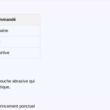
ommandé
baine
e
rtive
couche abrasive qui
tique,
grincement ponctuel