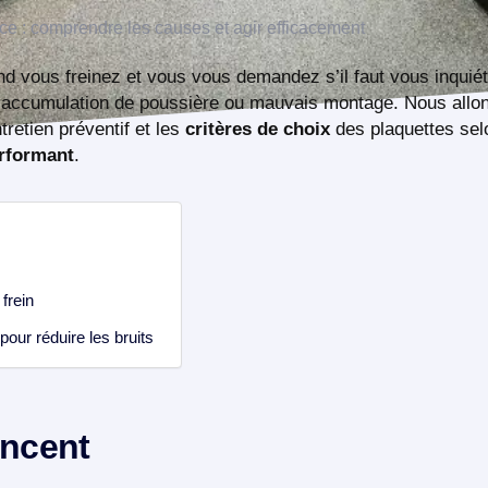
d vous freinez et vous vous demandez s’il faut vous inquiét
, accumulation de poussière ou mauvais montage. Nous allon
tretien préventif et les
critères de choix
des plaquettes sel
rformant
.
 frein
pour réduire les bruits
incent