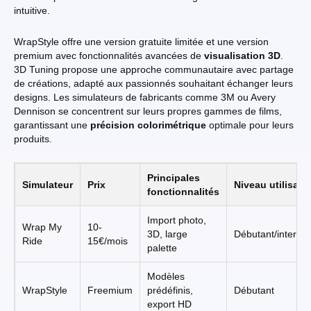
intuitive.
WrapStyle offre une version gratuite limitée et une version
premium avec fonctionnalités avancées de
visualisation 3D
.
3D Tuning propose une approche communautaire avec partage
de créations, adapté aux passionnés souhaitant échanger leurs
designs. Les simulateurs de fabricants comme 3M ou Avery
Dennison se concentrent sur leurs propres gammes de films,
garantissant une
précision colorimétrique
optimale pour leurs
produits.
Principales
Simulateur
Prix
Niveau utilisate
fonctionnalités
Import photo,
Wrap My
10-
3D, large
Débutant/intermé
Ride
15€/mois
palette
Modèles
WrapStyle
Freemium
prédéfinis,
Débutant
export HD